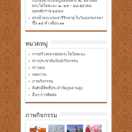
กันร้อยดวงใจเทปูนหล่อพระ ๛ หลวงพ่อ
พระโตโคตะมะ ๛ ๒๕ ~ ๒๘ ตุลาคม
พุทธศักราช ๒๕๕๙
สรงน้ำพระบรมสารีริกธาตุ ในวันออกพรรษา
ขึ้น ๑๕ ค่ำ เดือน ๑๑
หมวดหมู่
การสร้างหลวงพ่อพระโตโคตะมะ
ข่าวประชาสัมพันธ์/กิจกรรม
ข่าวเด่น
บทความ
ภาพกิจกรรม
สิ่งศักดิ์สิทธิ์ประจำวัดภูพลานสูง
อื่นๆ-การติดต่อ
ภาพกิจกรรม