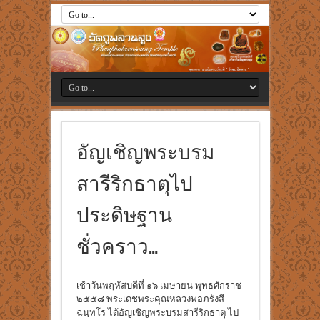
อัญเชิญพระบรม
สารีริกธาตุไป
ประดิษฐาน
ชั่วคราว…
เช้าวันพฤหัสบดีที่ ๑๖ เมษายน พุทธศักราช
๒๕๕๘ พระเดชพระคุณหลวงพ่อภรังสี
ฉนฺทโร ได้อัญเชิญพระบรมสารีริกธาตุ ไป