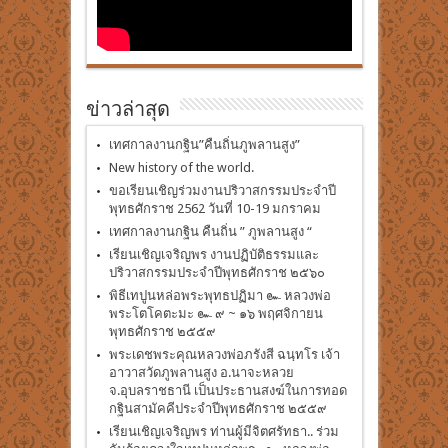
ข่าวล่าสุด
เทศกาลงานกฐิน”คืนถิ่นภูพลานสูง”
New history of the world.
ขอเรียนเชิญร่วมงานปริวาสกรรมประจำปี
พุทธศักราช 2562 วันที่ 10-19 มกราคม
เทศกาลงานกฐิน คืนถิ่น ” ภูพลานสูง “
เรียนเชิญเจริญพร งานปฏิบัติธรรมและ
ปริวาสกรรมประจำปีพุทธศักราช ๒๕๖๐
พิธีเทปูนหล่อพระพุทธปฏิมา ๛ หลวงพ่อ
พระโตโคตะมะ ๛ ๙ ~ ๑๖ พฤศจิกายน
พุทธศักราช ๒๕๕๙
พระเดชพระคุณหลวงพ่อภรังสี ฉนฺทโร เจ้า
อาวาสวัดภูพลานสูง อ.นาจะหลวย
จ.อุบลราชธานี เป็นประธานสงฆ์ในการทอด
กฐินสามัคคีประจำปีพุทธศักราช ๒๕๕๙
เรียนเชิญเจริญพร ท่านผู้มีจิตศรัทธา.. ร่วม