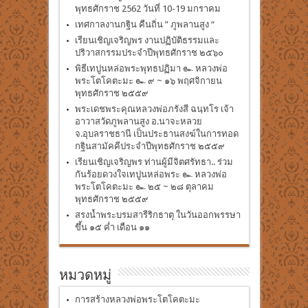
พุทธศักราช 2562 วันที่ 10-19 มกราคม
เทศกาลงานกฐิน คืนถิ่น ” ภูพลานสูง “
เรียนเชิญเจริญพร งานปฏิบัติธรรมและ
ปริวาสกรรมประจำปีพุทธศักราช ๒๕๖๐
พิธีเทปูนหล่อพระพุทธปฏิมา ๛ หลวงพ่อ
พระโตโคตะมะ ๛ ๙ ~ ๑๖ พฤศจิกายน
พุทธศักราช ๒๕๕๙
พระเดชพระคุณหลวงพ่อภรังสี ฉนฺทโร เจ้า
อาวาสวัดภูพลานสูง อ.นาจะหลวย
จ.อุบลราชธานี เป็นประธานสงฆ์ในการทอด
กฐินสามัคคีประจำปีพุทธศักราช ๒๕๕๙
เรียนเชิญเจริญพร ท่านผู้มีจิตศรัทธา.. ร่วม
กันร้อยดวงใจเทปูนหล่อพระ ๛ หลวงพ่อ
พระโตโคตะมะ ๛ ๒๕ ~ ๒๘ ตุลาคม
พุทธศักราช ๒๕๕๙
สรงน้ำพระบรมสารีริกธาตุ ในวันออกพรรษา
ขึ้น ๑๕ ค่ำ เดือน ๑๑
หมวดหมู่
การสร้างหลวงพ่อพระโตโคตะมะ