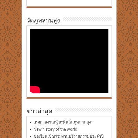
วัดภูพลานสูง
ข่าวล่าสุด
เทศกาลงานกฐิน”คืนถิ่นภูพลานสูง”
New history of the world.
ขอเรียนเชิญร่วมงานปริวาสกรรมประจำปี